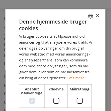
×
Hvem er vi
Denne hjemmeside bruger
cookies
Vi er en mere end 100 år gammel forening, som er
DANISH
åben for alle. Vi har som mål at samle mest muligt
Vi bruger cookies til at tilpasse indhold,
ENGLISH
fiskevand i Storåen i Holstebro Kommune, så alle kan
annoncer og til at analysere vores trafik. Vi
komme til at fiske. Og så gør vi en meget stor indsats
GERMAN
deler også oplysninger om din brug af
for vandpleje blandt andet med gydegrus, så
vores websted med vores annoncerings-
levevilkårene for faunaen bliver så gode som muligt.
og analysepartnere, som kan kombinere
Læs mere
dem med andre oplysninger, som du har
givet dem, eller som de har indsamlet fra
Hvad kan vi tilbyde
din brug af deres tjenester.
Læs mere
Mere end 40 km rigtig fint laksefiskevand
Absolut
Ydeevne
Målretning
nødvendige
Fint socialt miljø langs fiskevandet
En juniorafdeling med faste klubaftener
Eget klubhus