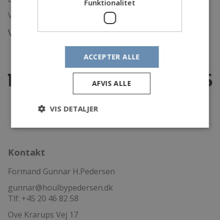
Funktionalitet
Veludstyret værksted
Vi samarbejder med:
ACCEPTER ALLE
AFVIS ALLE
VIS DETALJER
Kontakt
Formand Gunnar H.Pedersen
gunnar@houlbypedersen.dk
Tlf: +45 20 46 82 58
Ove Krarups Vej 17