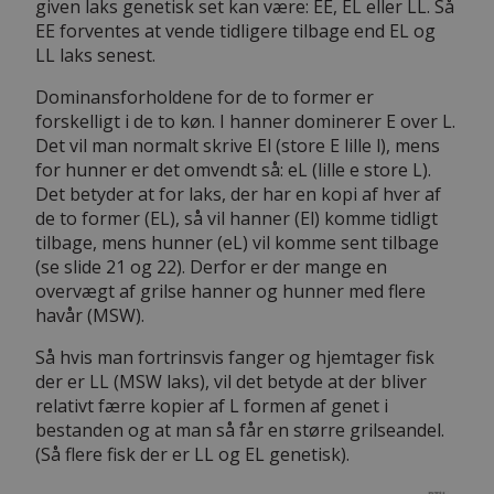
given laks genetisk set kan være: EE, EL eller LL. Så
EE forventes at vende tidligere tilbage end EL og
LL laks senest.
Dominansforholdene for de to former er
forskelligt i de to køn. I hanner dominerer E over L.
Det vil man normalt skrive El (store E lille l), mens
for hunner er det omvendt så: eL (lille e store L).
Det betyder at for laks, der har en kopi af hver af
de to former (EL), så vil hanner (El) komme tidligt
tilbage, mens hunner (eL) vil komme sent tilbage
(se slide 21 og 22). Derfor er der mange en
overvægt af grilse hanner og hunner med flere
havår (MSW).
Så hvis man fortrinsvis fanger og hjemtager fisk
der er LL (MSW laks), vil det betyde at der bliver
relativt færre kopier af L formen af genet i
bestanden og at man så får en større grilseandel.
(Så flere fisk der er LL og EL genetisk).