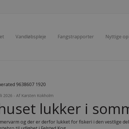
et
Vandløbspleje
Fangstrapporter
Nyttige op
uli 2026 - Af Karsten Kokholm
huset lukker i so
rvarm og der er derfor lukket for fiskeri i den vestlige del
stebro til udløbet i Felsted Kog.