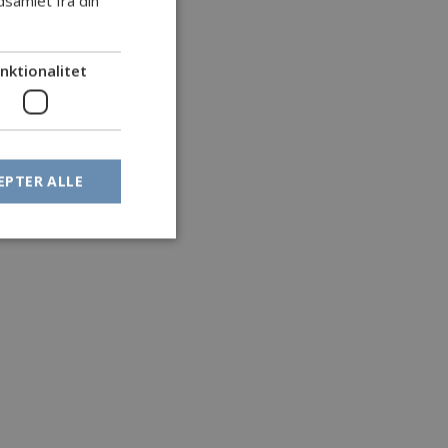
samlet fra din
GERMAN
nktionalitet
EPTER ALLE