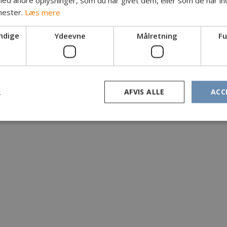
d andre oplysninger, som du har givet dem, eller som de har ind
nester.
Læs mere
ndige
Ydeevne
Målretning
Fu
R
AFVIS ALLE
ACC