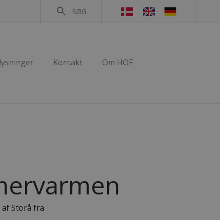
search
SØG
lysninger
Kontakt
Om HOF
mmervarmen
 af Storå fra