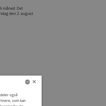
li måned. Det
øndag den 2. august
×
i deler også
DANISH
rtnere, som kan
ENGLISH