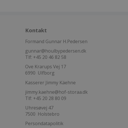
Kontakt
Formand Gunnar H.Pedersen
gunnar@houlbypedersen.dk
Tlf: +45 20 46 82 58
Ove Krarups Vej 17
6990 Ulfborg
Kasserer Jimmy Käehne
jimmy.kaehne@hof-storaa.dk
Tlf: +45 20 28 80 09
Uhresøvej 47
7500 Holstebro
Persondatapolitik