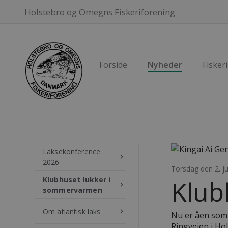
Holstebro og Omegns Fiskeriforening
Forside
Nyheder
Fiskeri
Laksekonference
keyboard_arrow_right
2026
Torsdag den 2. j
Klubhuset lukker i
Klub
keyboard_arrow_right
sommervarmen
Om atlantisk laks
keyboard_arrow_right
Nu er åen somme
Ringvejen i Hol