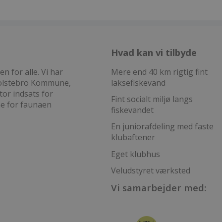
Hvad kan vi tilbyde
 for alle. Vi har
Mere end 40 km rigtig fint
 Holstebro Kommune,
laksefiskevand
tor indsats for
Fint socialt miljø langs
ne for faunaen
fiskevandet
En juniorafdeling med faste
klubaftener
Eget klubhus
Veludstyret værksted
Vi samarbejder med: