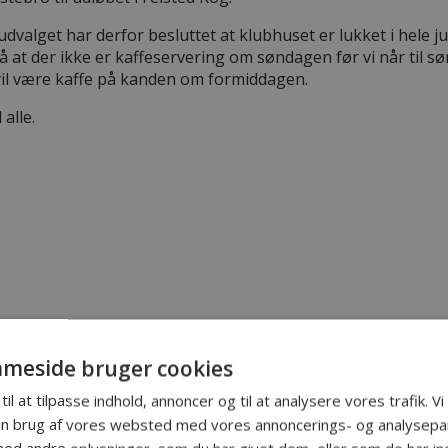
valget har derfor besluttet at klubhuset er lukket i hele ju
å at der ikke er kaffeservering om søndagen før vi når til s
vil være kaffe på kanden om formiddagen.
alle.
meside bruger cookies
til at tilpasse indhold, annoncer og til at analysere vores trafik. V
in brug af vores websted med vores annoncerings- og analysepa