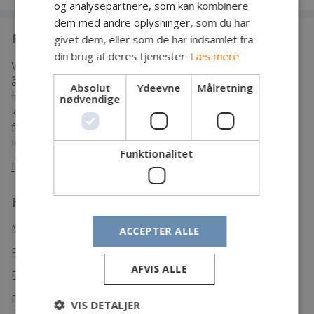
og analysepartnere, som kan kombinere
dem med andre oplysninger, som du har
Hvem er vi
givet dem, eller som de har indsamlet fra
din brug af deres tjenester.
Læs mere
Vi er en mere end 100 år gammel forening, som er
åben for alle. Vi har som mål at samle mest muligt
Absolut
Ydeevne
Målretning
fiskevand i Storåen i Holstebro Kommune, så alle kan
nødvendige
komme til at fiske. Og så gør vi en meget stor indsats
for vandpleje blandt andet med gydegrus, så
levevilkårene for faunaen bliver så gode som muligt.
Funktionalitet
Læs mere
Hvad kan vi tilbyde
Mere end 40 km rigtig fint laksefiskevand
ACCEPTER ALLE
Fint socialt miljø langs fiskevandet
AFVIS ALLE
En juniorafdeling med faste klubaftener
Eget klubhus
VIS DETALJER