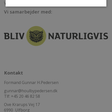
Veludstyret værksted
Vi samarbejder med:
Kontakt
Formand Gunnar H.Pedersen
gunnar@houlbypedersen.dk
Tlf: +45 20 46 82 58
Ove Krarups Vej 17
6990 Ulfborg