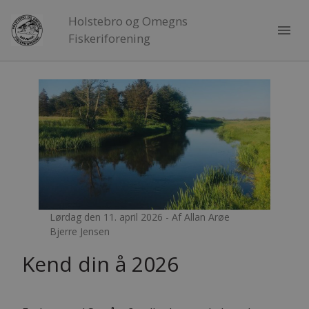
Holstebro og Omegns
menu
Fiskeriforening
Lørdag den 11. april 2026 - Af Allan Arøe
Bjerre Jensen
Kend din å 2026