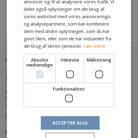
annoncer og til at analysere vores trafik. Vi
04.04.2026 på tlf. 51624892
GERMAN
deler også oplysninger om din brug af
Pris: gratis for medlemmer
vores websted med vores annoncerings-
og analysepartnere, som kan kombinere
dem med andre oplysninger, som du har
givet dem, eller som de har indsamlet fra
din brug af deres tjenester.
Læs mere
Hvem er vi
Absolut
Ydeevne
Målretning
nødvendige
Vi er en mere end 100 år gammel forening, som er
åben for alle. Vi har som mål at samle mest muligt
fiskevand i Storåen i Holstebro Kommune, så alle kan
Funktionalitet
komme til at fiske. Og så gør vi en meget stor indsats
for vandpleje blandt andet med gydegrus, så
levevilkårene for faunaen bliver så gode som muligt.
Læs mere
ACCEPTER ALLE
Hvad kan vi tilbyde