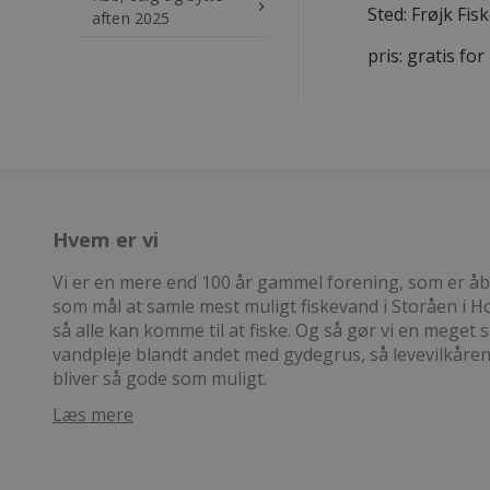
keyboard_arrow_right
Sted: Frøjk Fi
aften 2025
pris: gratis f
Hvem er vi
Vi er en mere end 100 år gammel forening, som er åben
som mål at samle mest muligt fiskevand i Storåen i
så alle kan komme til at fiske. Og så gør vi en meget s
vandpleje blandt andet med gydegrus, så levevilkåre
bliver så gode som muligt.
Læs mere