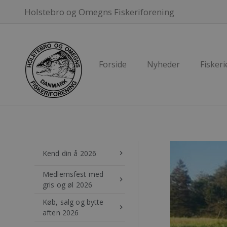
Holstebro og Omegns Fiskeriforening
Forside
Nyheder
Fiskeri
Kend din å 2026
keyboard_arrow_right
Medlemsfest med
keyboard_arrow_right
gris og øl 2026
Køb, salg og bytte
keyboard_arrow_right
aften 2026