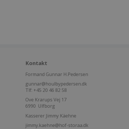
Kontakt
Formand Gunnar H.Pedersen
gunnar@houlbypedersen.dk
Tlf: +45 20 46 82 58
Ove Krarups Vej 17
6990 Ulfborg
Kasserer Jimmy Käehne
jimmy.kaehne@hof-storaa.dk