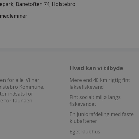
skepark, Banetoften 74, Holstebro
or medlemmer
Hvad kan vi tilbyde
 for alle. Vi har
Mere end 40 km rigtig fint
 Holstebro Kommune,
laksefiskevand
tor indsats for
Fint socialt miljø langs
ne for faunaen
fiskevandet
En juniorafdeling med faste
klubaftener
Eget klubhus