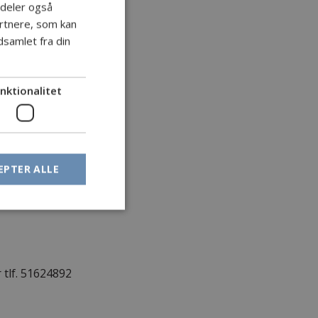
i deler også
DANISH
rtnere, som kan
ENGLISH
samlet fra din
dtips, så er her
GERMAN
nktionalitet
er forklarer om
tid går til de
EPTER ALLE
 dette arrangement.
 tlf. 51624892