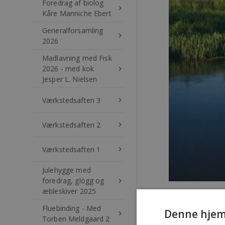
Foredrag af biolog
keyboard_arrow_right
Kåre Manniche Ebert
Generalforsamling
keyboard_arrow_right
2026
Madlavning med Fisk
2026 - med kok
keyboard_arrow_right
Jesper L. Nielsen
Værkstedsaften 3
keyboard_arrow_right
Værkstedsaften 2
keyboard_arrow_right
Værkstedsaften 1
keyboard_arrow_right
Julehygge med
foredrag, glögg og
keyboard_arrow_right
æbleskiver 2025
Lørdag den 5. apr
Kend
Fluebinding - Med
Denne hjem
keyboard_arrow_right
Torben Meldgaard 2