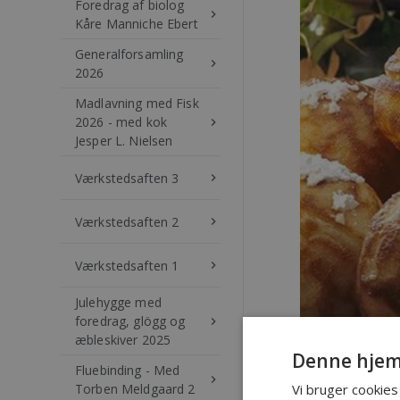
Foredrag af biolog
keyboard_arrow_right
Kåre Manniche Ebert
Generalforsamling
keyboard_arrow_right
2026
Madlavning med Fisk
2026 - med kok
keyboard_arrow_right
Jesper L. Nielsen
Værkstedsaften 3
keyboard_arrow_right
Værkstedsaften 2
keyboard_arrow_right
Værkstedsaften 1
keyboard_arrow_right
Julehygge med
foredrag, glögg og
keyboard_arrow_right
æbleskiver 2025
Tirsdag den 3. d
Denne hjem
JUL
Fluebinding - Med
keyboard_arrow_right
Vi bruger cookies 
Torben Meldgaard 2