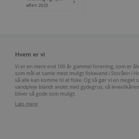
keyboard_arrow_right
aften 2025
Hvem er vi
Vi er en mere end 100 år gammel forening, som er åben
som mål at samle mest muligt fiskevand i Storåen i
så alle kan komme til at fiske. Og så gør vi en meget s
vandpleje blandt andet med gydegrus, så levevilkåre
bliver så gode som muligt.
Læs mere