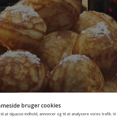
ecember 2024 - Af Allan Aarø Bjerre Jensen
meside bruger cookies
EHYGGE MED LYSFI
til at tilpasse indhold, annoncer og til at analysere vores trafik. V