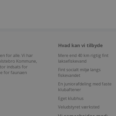
Hvad kan vi tilbyde
 for alle. Vi har
Mere end 40 km rigtig fint
 Holstebro Kommune,
laksefiskevand
tor indsats for
Fint socialt miljø langs
ne for faunaen
fiskevandet
En juniorafdeling med faste
klubaftener
Eget klubhus
Veludstyret værksted
Vi samarbejder med: