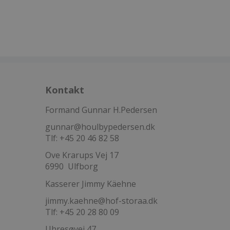
Kontakt
Formand Gunnar H.Pedersen
gunnar@houlbypedersen.dk
Tlf: +45 20 46 82 58
Ove Krarups Vej 17
6990 Ulfborg
Kasserer Jimmy Käehne
jimmy.kaehne@hof-storaa.dk
Tlf: +45 20 28 80 09
Uhresøvej 47