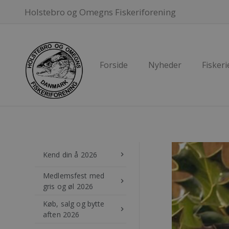
Holstebro og Omegns Fiskeriforening
Forside
Nyheder
Fiskeri
Kend din å 2026
keyboard_arrow_right
Medlemsfest med
keyboard_arrow_right
gris og øl 2026
Køb, salg og bytte
keyboard_arrow_right
aften 2026