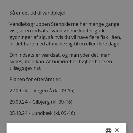
Så er det tid til vandpleje!
Vandløbsgruppen Stenbiderne har mange gange
vist, at en indsats i vandløbene kaster gode
gydninger af sig, så hvis du vil have flere fisk i åen,
er det bare med at melde sig til en eller flere dage.
Din indsats er værdsat, og man yder det, man
synes, man kan. At humøret er højt er bare en
tillægsgevinst.
Planen for efteråret er:
22.09.24 – Vegen Å (kl. 09-16)
29.09.24 – Gilbjerg (kl. 09-16)
05.10.24 - Lundbæk (kl. 09-16)
12.10.24 - Ramskov & Vognstrup Bæk (kl. 09-16)
×