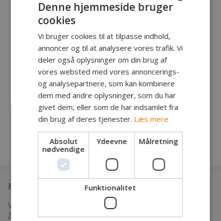
13.10.24 – Røjkær bæk. (09-16)
Denne hjemmeside bruger
cookies
Man melder sig til via Facebookgruppen:
DANISH
Stenbiderne - vandløbsrestaurering i Storå-
Vi bruger cookies til at tilpasse indhold,
ENGLISH
systemet
. Her finder man også de præcise
annoncer og til at analysere vores trafik. Vi
mødesteder.
GERMAN
deler også oplysninger om din brug af
vores websted med vores annoncerings-
Som altid: Jo flere hænder, jo bedre. Man
og analysepartnere, som kan kombinere
forpligtiger sig kun til at deltage de datoer, man
dem med andre oplysninger, som du har
selv vælger.
givet dem, eller som de har indsamlet fra
Spred gerne budskabet.
din brug af deres tjenester.
Læs mere
Absolut
Ydeevne
Målretning
nødvendige
Hvem er vi
Funktionalitet
Vi er en mere end 100 år gammel forening, som er
åben for alle. Vi har som mål at samle mest muligt