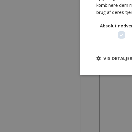
kombinere dem me
brug af deres tje
Absolut nødve
VIS DETALJE