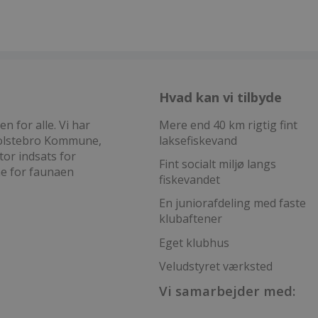
Hvad kan vi tilbyde
 for alle. Vi har
Mere end 40 km rigtig fint
 Holstebro Kommune,
laksefiskevand
tor indsats for
Fint socialt miljø langs
ne for faunaen
fiskevandet
En juniorafdeling med faste
klubaftener
Eget klubhus
Veludstyret værksted
Vi samarbejder med: