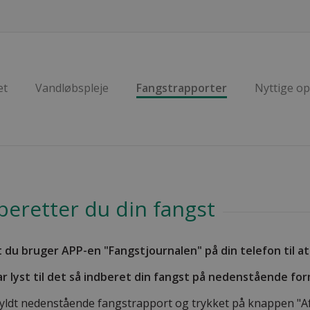
et
Vandløbspleje
Fangstrapporter
Nyttige op
beretter du din fangst
t du bruger APP-en "Fangstjournalen" på din telefon til at
ar lyst til det så indberet din fangst på nedenstående for
yldt nedenstående fangstrapport og trykket på knappen "Afs