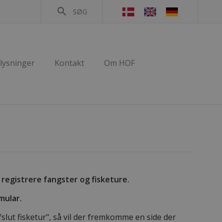
search
SØG
lysninger
Kontakt
Om HOF
 registrere fangster og fisketure.
mular.
lut fisketur", så vil der fremkomme en side der