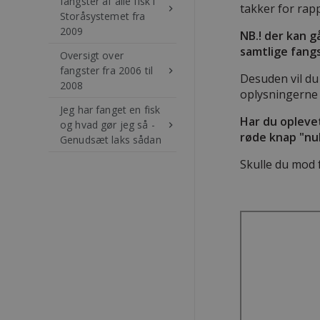
fangster af alle fisk i
takker for rap
keyboard_arrow_right
Storåsystemet fra
2009
NB.! der kan g
samtlige fangs
Oversigt over
fangster fra 2006 til
keyboard_arrow_right
Desuden vil du
2008
oplysningerne 
Jeg har fanget en fisk
Har du opleve
og hvad gør jeg så -
keyboard_arrow_right
røde knap "nul
Genudsæt laks sådan
Skulle du mod 