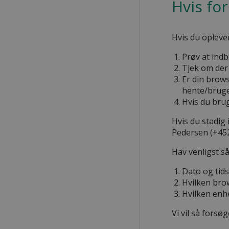
Hvis fo
Hvis du oplever
Prøv at indb
Tjek om der 
Er din brow
hente/bruge
Hvis du brug
Hvis du stadig 
Pedersen (+45
Hav venligst s
Dato og tid
Hvilken bro
Hvilken enh
Vi vil så forsø