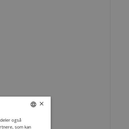
×
i deler også
DANISH
rtnere, som kan
ENGLISH