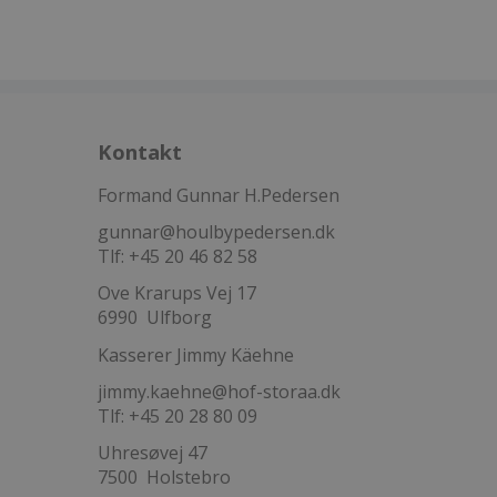
Kontakt
Formand Gunnar H.Pedersen
gunnar@houlbypedersen.dk
Tlf: +45 20 46 82 58
Ove Krarups Vej 17
6990 Ulfborg
Kasserer Jimmy Käehne
jimmy.kaehne@hof-storaa.dk
Tlf: +45 20 28 80 09
Uhresøvej 47
7500 Holstebro