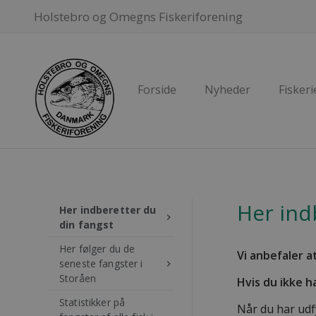
Holstebro og Omegns Fiskeriforening
Forside
Nyheder
Fiskeri
Her ind
Her indberetter du
keyboard_arrow_right
din fangst
Her følger du de
Vi anbefaler a
seneste fangster i
keyboard_arrow_right
Storåen
Hvis du ikke h
Statistikker på
Når du har udf