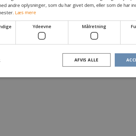
d andre oplysninger, som du har givet dem, eller som de har ind
nester.
Læs mere
ndige
Ydeevne
Målretning
Fu
R
AFVIS ALLE
ACC