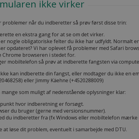
rmularen ikke virker
 problemer når du indberetter så prøv først disse trin:
erette en ekstra gang for at se om det virker.
er nogle obligatoriske felter du ikke har udfyldt. Normalt e
ser opdateret? Vi har oplevet få problemer med Safari brows
 Chrome browseren i stedet for.
er mobiltelefon så prøv at indberette fangsten via compute
ikke kan indberette din fangst, eller modtager du ikke en em
20468258) eller Jimmy Käehne (+4520288009)
å mange som muligt af nedenstående oplysninger klar:
spunkt hvor indberetning er forsøgt.
wser du bruger (gerne med versionsnummer).
ed du indberetter fra (fx Windows eller mobiltelefon mærke 
ge at løse dit problem, eventuelt i samarbejde med DTU.